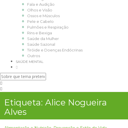
Fala e Audição
Olhos e Visão
Ossos e Músculos
Pele e Cabelo
Pulmões e Respiração
Rins e Bexiga
Saúde da Mulher
Saúde Sazonal
Tiróide e Doenças Endócrinas
Outros
SAÚDE MENTAL
Etiqueta:
Alice Nogueira
Alves
Alimentação e Nutrição
,
Prevenção e Estilo de Vida