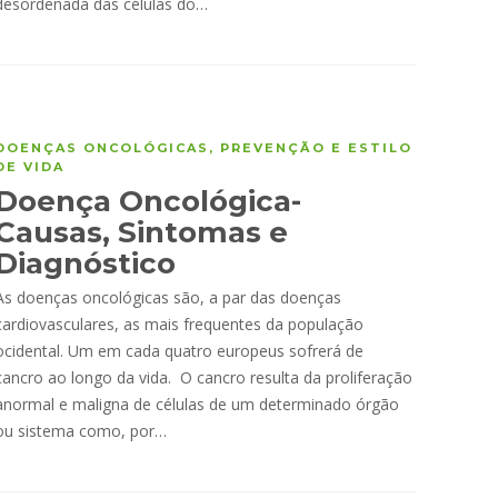
desordenada das células do…
DOENÇAS ONCOLÓGICAS
,
PREVENÇÃO E ESTILO
DE VIDA
Doença Oncológica-
Causas, Sintomas e
Diagnóstico
As doenças oncológicas são, a par das doenças
cardiovasculares, as mais frequentes da população
ocidental. Um em cada quatro europeus sofrerá de
cancro ao longo da vida. O cancro resulta da proliferação
anormal e maligna de células de um determinado órgão
ou sistema como, por…