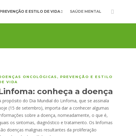
PREVENÇÃO E ESTILO DE VIDA
SAÚDE MENTAL
DOENÇAS ONCOLÓGICAS
,
PREVENÇÃO E ESTILO
DE VIDA
Linfoma: conheça a doença
A propósito do Dia Mundial do Linfoma, que se assinala
hoje (15 de setembro), importa dar a conhecer algumas
informações sobre a doença, nomeadamente, o que é,
quais os sintomas, diagnóstico e tratamento. Os linfomas
são doenças malignas resultantes da proliferação