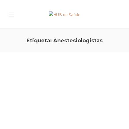
Etiqueta:
Anestesiologistas
CIRURGIA
,
PREVENÇÃO E ESTILO DE VIDA
Anestesia Regional – formar
para tratar melhor
No âmbito do Dia Mundial da Anestesiologia, que se assinalou a 16
de outubro, não poderíamos deixar de enfatizar a área da
Anestesiologia com maior crescimento e diferenciação nas últimas
décadas – a anestesia regional, nomeadamente guiada por
ecografia que comemora este ano 25 anos….