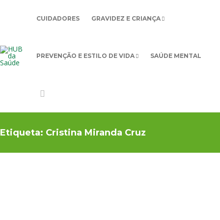
CUIDADORES
GRAVIDEZ E CRIANÇA
PREVENÇÃO E ESTILO DE VIDA
SAÚDE MENTAL
Etiqueta:
Cristina Miranda Cruz
OSSOS E
MÚSCULOS
,
PREVENÇÃO E
ESTILO DE VIDA