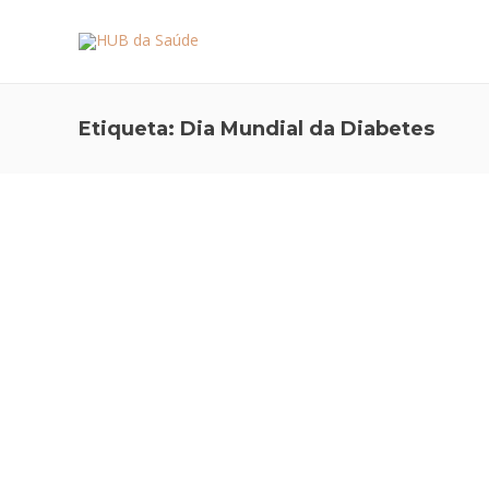
Etiqueta:
Dia Mundial da Diabetes
ALIMENTAÇÃO E NUTRIÇÃO
,
PREVENÇÃO E ESTILO
DE VIDA
Mitos alimentares sobre a
Diabetes
No dia 14 de novembro é comemorado o Dia Mundial da
Diabetes. Este dia visa consciencializar as pessoas sobre
a doença e divulgar as ferramentas para a prevenção da
diabetes, que tem tido um aumento alarmante de casos