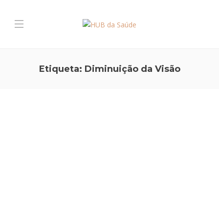
Etiqueta:
Diminuição da Visão
OLHOS E VISÃO
,
PREVENÇÃO E ESTILO DE VIDA
Cataratas
1. Como funciona o Olho Humano? O Olho Humano é a nossa
“câmara” que nos fornece as imagens de toda a realidade exterior.
De forma a construir uma imagem de características perfeitas, a luz
que entra no olho atravessa uma série de “lentes naturais” (a…