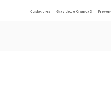
Cuidadores
Gravidez e Criança
Prevenç
MENTAÇÃO E NUTRIÇÃO
,
PREVENÇÃO E ESTILO
VIDA
limentação na Páscoa
scoa é a festa mais importante do mundo cristão,
 que é a data que celebra a morte e ressurreição de
s Cristo, sendo conhecida como Domingo de Páscoa.