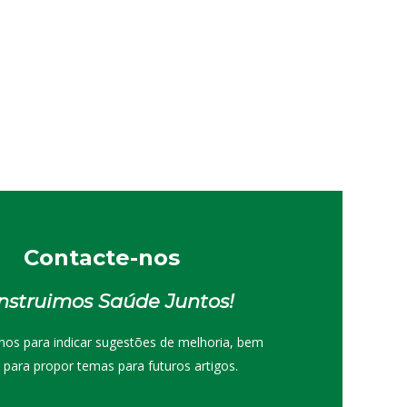
Contacte-nos
nstruimos Saúde Juntos!
nos para indicar sugestões de melhoria, bem
para propor temas para futuros artigos.