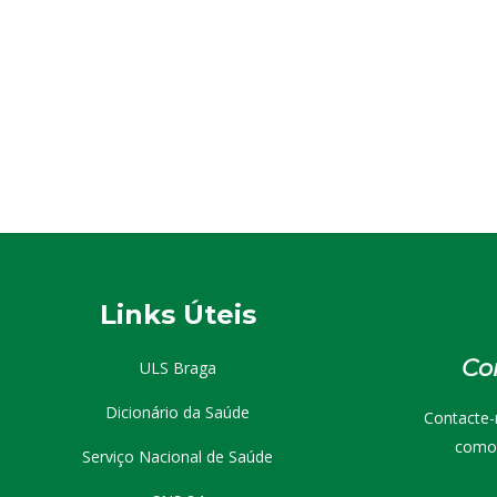
cordo com a Bíblia, Cristo ressuscitou no terceiro dia
 a sua crucificação, celebrada…
Links Úteis
Co
ULS Braga
Dicionário da Saúde
Contacte-
como 
Serviço Nacional de Saúde