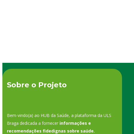
De acordo com a Bíblia, Cristo ressuscitou no terceiro dia
De a
após a sua crucificação, celebrada…
após
Sobre o Projeto
Bem-vindo(a) ao HUB da Saúde, a plataforma da ULS
Braga dedicada a fornecer
informações e
recomendações fidedignas sobre saúde.