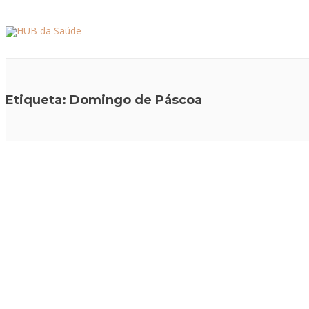
Etiqueta:
Domingo de Páscoa
ALIMENTAÇÃO E NUTRIÇÃO
,
PREVENÇÃO E ESTILO
ALI
DE VIDA
DE 
Páscoa
A
A Páscoa é a festa mais importante do mundo cristão,
A Pá
dado que é a data que celebra a morte e ressurreição de
dado
Jesus Cristo, sendo conhecida como Domingo de Páscoa.
Jesu