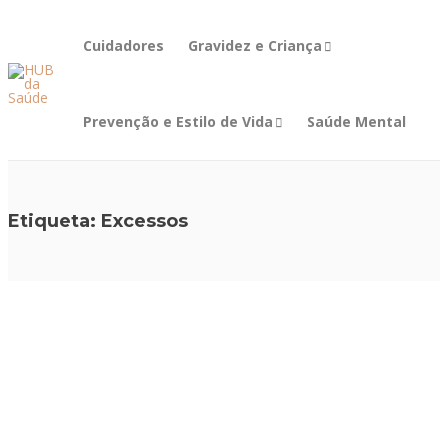
Cuidadores
Gravidez e Criança
Prevenção e Estilo de Vida
Saúde Mental
Etiqueta:
Excessos
ALIMENTAÇÃO E
ALIMENTAÇÃO E
ALIMENTAÇÃO E
NUTRIÇÃO
,
NUTRIÇÃO
,
NUTRIÇÃO
,
CUIDADOS
,
PREVENÇÃO E
PREVENÇÃO E
PREVENÇÃO E
ESTILO DE VIDA
ESTILO DE VIDA
ESTILO DE VIDA
Excesso
Aliment
Após os