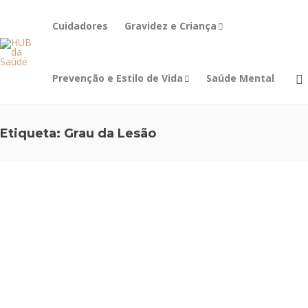
Cuidadores
Gravidez e Criança
Prevenção e Estilo de Vida
Saúde Mental
Etiqueta:
Grau da Lesão
OSSOS E
MÚSCULOS
,
PREVENÇÃO E
ESTILO DE VIDA
Entorses
Tibiotársi
cas