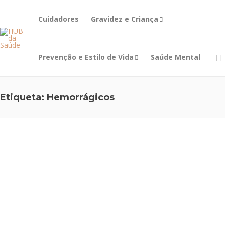
Cuidadores
Gravidez e Criança
Prevenção e Estilo de Vida
Saúde Mental
Etiqueta:
Hemorrágicos
CABEÇA E
CÉREBRO
,
PREVENÇÃO E
ESTILO DE VIDA
Seja Mais
Rápido
que um