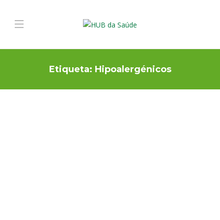
Etiqueta:
Hipoalergénicos
ALERGIAS E INFEÇÕES
,
PREVENÇÃO E ESTILO DE
VIDA
Previna as alergias
No dia 8 de julho assinala-se o Dia Mundial da Alergia, uma data
que pretende alertar a população para a importância do
tratamento das alergias. As doenças alérgicas respiratórias são
muito frequentes, podendo atingir até 25% da população geral. A
sua prevalência tem vindo a…