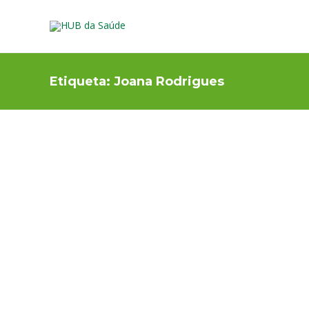
Etiqueta:
Joana Rodrigues
ALIMENTAÇÃO E NUTRIÇÃO
,
PREVENÇÃO E
ESTILO DE VIDA
Dia Nacional de Luta contr
a Obesidade
A obesidade constitui um dos principais problemas de
saúde pública da atualidade e a sua prevalência tem vindo
a aumentar ao longo dos anos. As estimativas apontam
para que mais de metade dos portugueses apresente