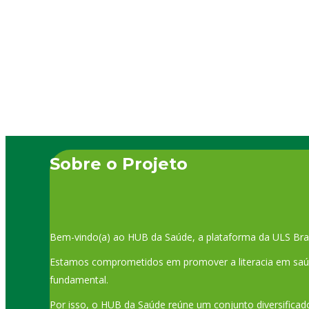
excesso de peso (22% com obesidade e 34% com pré-
obesidade)….
Sobre o Projeto
Bem-vindo(a) ao HUB da Saúde, a plataforma da ULS Bra
Estamos comprometidos em promover a literacia em saúde
fundamental.
Por isso, o HUB da Saúde reúne um conjunto diversificado