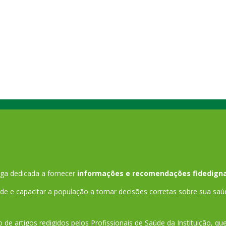
Agricultura, com o intuito de consciencializar a opinião
pública para questões globais…
ga dedicada a fornecer
informações e recomendações fidedigna
 e capacitar a população a tomar decisões corretas sobre sua saú
 de artigos redigidos pelos Profissionais de Saúde da Instituição, q