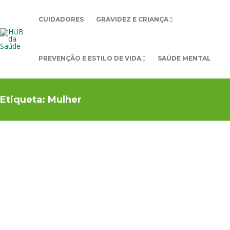
CUIDADORES
GRAVIDEZ E CRIANÇA
PREVENÇÃO E ESTILO DE VIDA
SAÚDE MENTAL
Etiqueta:
Mulher
CIÊNCIA
,
GRAVIDEZ
,
MULHER
GRAVIDEZ E
CRIANÇA
Dia
Querem
Internaci
os
onal das
engravid
Mulheres