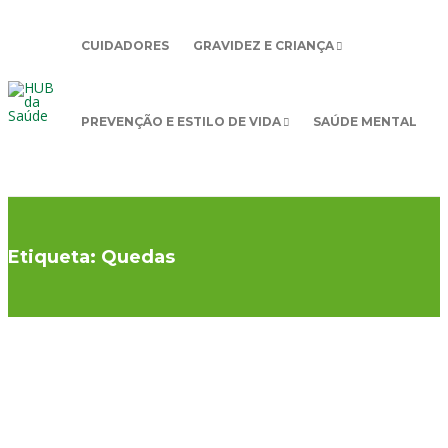
CUIDADORES
GRAVIDEZ E CRIANÇA
PREVENÇÃO E ESTILO DE VIDA
SAÚDE MENTAL
Etiqueta:
Quedas
CUIDADOS
,
IDOSOS
,
GRAVIDEZ E
PREVENÇÃO E
OSSOS E
CRIANÇA
ESTILO DE
MÚSCULOS
,
Previna
VIDA
,
QUEDAS
PREVENÇÃO E