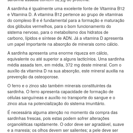
A sardinha é igualmente uma excelente fonte de Vitamina B12
e Vitamina D. A vitamina B12 pertence ao grupo de vitaminas
do complexo B e é fundamental para a formação e maturação
dos glóbulos vermelhos, para o bom funcionamento do
sistema nervoso, para o metabolismo dos hidratos de
carbono, lípidos e síntese de ADN. Já a vitamina D apresenta
um papel importante na absorção de minerais como cálcio.
A sardinha apresenta uma enorme riqueza em cálcio,
equivalente ou até superior a alguns lacticínios. Uma sardinha
média assada tem, em média, 372 mg deste mineral. Com o
auxílio da vitamina D na sua absorção, este mineral auxilia na
prevenção da osteoporose.
O ferro e o zinco são também minerais constituintes da
sardinha. O ferro apresenta capacidade de formação de
células sanguíneas e auxílio no transporte do sangue e o
zinco atua na potencialização do sistema imunitário.
É necessária alguma atenção no momento da compra das
sardinhas frescas, pois estas podem sofrer alterações
organoléticas rapidamente. O odor deve ser agradável, suave
e a maresia; os olhos devem ser salientes; a pele deve ser