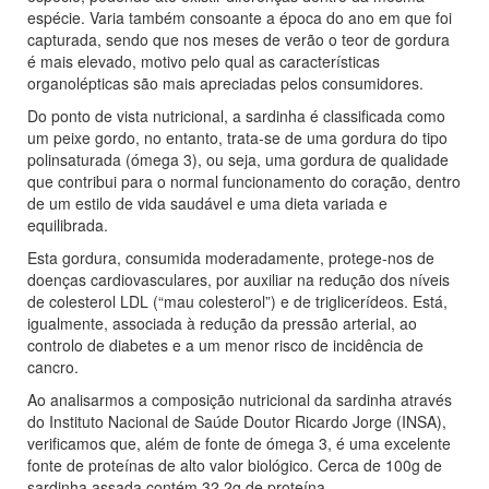
espécie. Varia também consoante a época do ano em que foi
capturada, sendo que nos meses de verão o teor de gordura
é mais elevado, motivo pelo qual as características
organolépticas são mais apreciadas pelos consumidores.
Do ponto de vista nutricional, a sardinha é classificada como
um peixe gordo, no entanto, trata-se de uma gordura do tipo
polinsaturada (ómega 3), ou seja, uma gordura de qualidade
que contribui para o normal funcionamento do coração, dentro
de um estilo de vida saudável e uma dieta variada e
equilibrada.
Esta gordura, consumida moderadamente, protege-nos de
doenças cardiovasculares, por auxiliar na redução dos níveis
de colesterol LDL (“mau colesterol”) e de triglicerídeos. Está,
igualmente, associada à redução da pressão arterial, ao
controlo de diabetes e a um menor risco de incidência de
cancro.
Ao analisarmos a composição nutricional da sardinha através
do Instituto Nacional de Saúde Doutor Ricardo Jorge (INSA),
verificamos que, além de fonte de ómega 3, é uma excelente
fonte de proteínas de alto valor biológico. Cerca de 100g de
sardinha assada contém 32,2g de proteína.