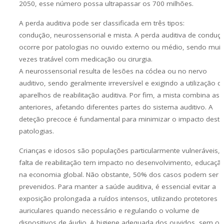
2050, esse número possa ultrapassar os 700 milhões.
A perda auditiva pode ser classificada em três tipos:
condução, neurossensorial e mista. A perda auditiva de conduç
ocorre por patologias no ouvido externo ou médio, sendo muit
vezes tratável com medicação ou cirurgia.
A neurossensorial resulta de lesões na cóclea ou no nervo
auditivo, sendo geralmente irreversível e exigindo a utilização d
aparelhos de reabilitação auditiva. Por fim, a mista combina as
anteriores, afetando diferentes partes do sistema auditivo. A
deteção precoce é fundamental para minimizar o impacto desta
patologias.
Crianças e idosos são populações particularmente vulneráveis, 
falta de reabilitação tem impacto no desenvolvimento, educaçã
na economia global. Não obstante, 50% dos casos podem ser
prevenidos. Para manter a saúde auditiva, é essencial evitar a
exposição prolongada a ruídos intensos, utilizando protetores
auriculares quando necessário e regulando o volume de
dispositivos de áudio. A higiene adequada dos ouvidos, sem o 