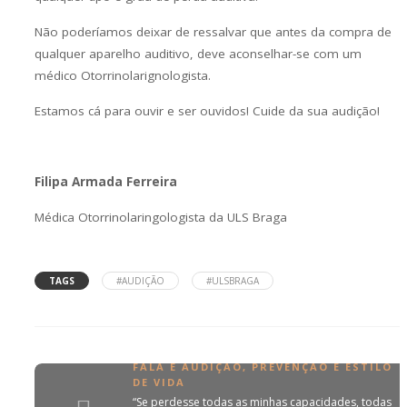
Não poderíamos deixar de ressalvar que antes da compra de
qualquer aparelho auditivo, deve aconselhar-se com um
médico Otorrinolarignologista.
Estamos cá para ouvir e ser ouvidos! Cuide da sua audição!
Filipa Armada Ferreira
Médica Otorrinolaringologista da ULS Braga
TAGS
#AUDIÇÃO
#ULSBRAGA
FALA E AUDIÇÃO
,
PREVENÇÃO E ESTILO
DE VIDA
“Se perdesse todas as minhas capacidades, todas