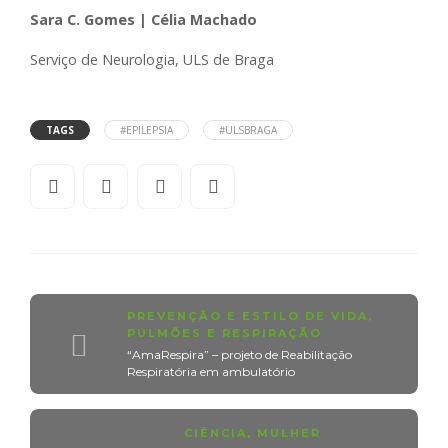
Sara C. Gomes | Célia Machado
Serviço de Neurologia, ULS de Braga
TAGS
#EPILEPSIA
#ULSBRAGA
PREVENÇÃO E ESTILO DE VIDA
,
PULMÕES E RESPIRAÇÃO
“AmaRespira” – projeto de Reabilitação
Respiratória em ambulatório
CIÊNCIA
,
MULHER