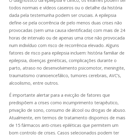
O diagnóstico da epilepsia é clínico, os exames podem ser
todos normais e vídeos caseiros ou o detalhe da história
dada pela testemunha podem ser cruciais. A epilepsia
define-se pela ocorrência de pelo menos duas crises não
provocadas (sem uma causa identificada) com mais de 24
horas de intervalo ou de apenas uma crise não provocada
num indivíduo com risco de recorrência elevado. Alguns
fatores de risco para epilepsia incluem: história familiar de
epilepsia, doenças genéticas, complicações durante o
parto, atraso no desenvolvimento psicomotor, meningite,
traumatismo cranioencefálico, tumores cerebrais, AVC’s,
alcoolismo, entre outros.
É importante alertar para a evicção de fatores que
predispõem a crises como incumprimento terapêutico,
privação de sono, consumo de álcool ou drogas de abuso.
Atualmente, em termos de tratamento dispomos de mais
de 15 fármacos anti-crises epiléticas que permitem um
bom controlo de crises. Casos selecionados podem ter