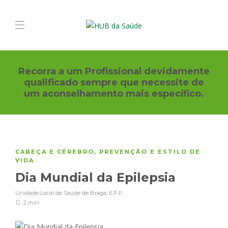
Recorra a um Profissional devidamente
qualificado sempre que necessite de
um aconselhamento mais específico.
CABEÇA E CÉREBRO
,
PREVENÇÃO E ESTILO DE
VIDA
Dia Mundial da Epilepsia
Unidade Local de Saúde de Braga, E.P.E.
2 min