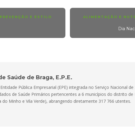
PREVENÇÃO E ESTILO
ALIMENTAÇÃO E NUT
Dia Nac
de Saúde de Braga, E.P.E.
ntidade Pública Empresarial (EPE) integrada no Serviço Nacional de 
dados de Saúde Primários pertencentes a 6 municípios do distrito d
ra do Minho e Vila Verde), abrangendo diretamente 317 766 utentes.