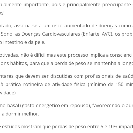
igualmente importante, pois é principalmente preocupante 
s!
tado, associa-se a um risco aumentado de doenças como a
o Sono, as Doenças Cardiovasculares (Enfarte, AVC), os prob
 intestino e da pele.
ivadas, não é difícil mas este processo implica a conscienc
bons hábitos, para que a perda de peso se mantenha a long
tares que devem ser discutidas com profissionais de saúde
s à prática rotineira de atividade física (mínimo de 150
vidade).
mo basal (gasto energético em repouso), favorecendo o au
 a dormir melhor.
e estudos mostram que perdas de peso entre 5 e 10% impact