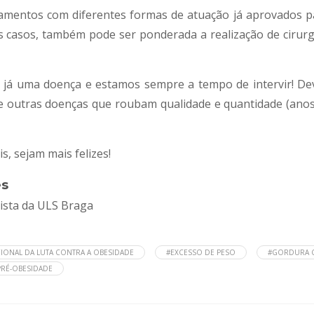
amentos com diferentes formas de atuação já aprovados pa
casos, também pode ser ponderada a realização de cirurgia
e é já uma doença e estamos sempre a tempo de intervir! 
de outras doenças que roubam qualidade e quantidade (anos)
, sejam mais felizes!
es
ista da ULS Braga
CIONAL DA LUTA CONTRA A OBESIDADE
#EXCESSO DE PESO
#GORDURA 
PRÉ-OBESIDADE