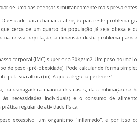
alar de uma das doenças simultaneamente mais prevalentes 
a Obesidade para chamar a atenção para este problema gra
e que cerca de um quarto da população já seja obesa e 
e na nossa população, a dimensão deste problema parece 
massa corporal (IMC) superior a 30Kg/m2. Um peso normal 
o de peso (pré-obesidade). Pode calcular de forma simples
nte pela sua altura (m). A que categoria pertence?
, na esmagadora maioria dos casos, da combinação de háb
e às necessidades individuais) e o consumo de alimento
rática regular de atividade física.
so excessivo, um organismo “inflamado”, e por isso do