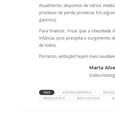
Atualmente, dispomos de vários medic
processo de perda ponderal. Em alguns 
gástrico).
Para finalizar, frisar que a obesidad
infância, pois precipita o surgimento 
de todos.
Portanto, ambição! Sejam mais saudáveis
Marta Alv
Endocrinolog
TAGS
#CIRURGIA BARIÁTRICA
#DIA NA
#PERDA DE PESO
#PESO EXCESSIVO
#