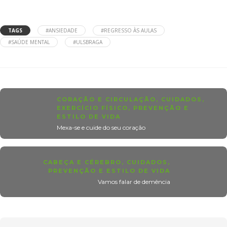
TAGS
#ANSIEDADE
#REGRESSO ÀS AULAS
#SAÚDE MENTAL
#ULSBRAGA
CORAÇÃO E CIRCULAÇÃO
,
CUIDADOS
,
EXERCÍCIO FÍSICO
,
PREVENÇÃO E
ESTILO DE VIDA
Mexa-se e cuide do seu coração
CABEÇA E CÉREBRO
,
CUIDADOS
,
PREVENÇÃO E ESTILO DE VIDA
Vamos falar de demência