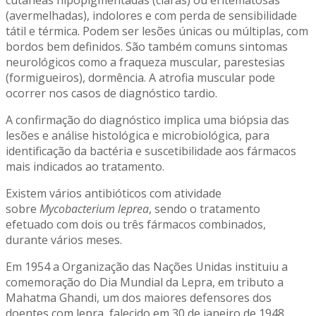
cutâneas hipopigmentadas (claras) ou eritematosas
(avermelhadas), indolores e com perda de sensibilidade
tátil e térmica. Podem ser lesões únicas ou múltiplas, com
bordos bem definidos. São também comuns sintomas
neurológicos como a fraqueza muscular, parestesias
(formigueiros), dormência. A atrofia muscular pode
ocorrer nos casos de diagnóstico tardio.
A confirmação do diagnóstico implica uma biópsia das
lesões e análise histológica e microbiológica, para
identificação da bactéria e suscetibilidade aos fármacos
mais indicados ao tratamento.
Existem vários antibióticos com atividade
sobre
Mycobacterium leprea
, sendo o tratamento
efetuado com dois ou três fármacos combinados,
durante vários meses.
Em 1954 a Organização das Nações Unidas instituiu a
comemoração do Dia Mundial da Lepra, em tributo a
Mahatma Ghandi, um dos maiores defensores dos
doentes com lepra, falecido em 30 de janeiro de 1948.