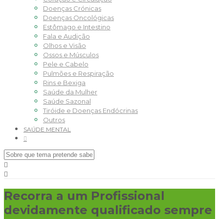
Doenças Crónicas
Doenças Oncológicas
Estômago e Intestino
Fala e Audição
Olhos e Visão
Ossos e Músculos
Pele e Cabelo
Pulmões e Respiração
Rins e Bexiga
Saúde da Mulher
Saúde Sazonal
Tiróide e Doenças Endócrinas
Outros
SAÚDE MENTAL
Recorra a um Profissional
devidamente qualificado sempre