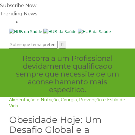
Subscribe Now
Trending News
Recorra a um Profissional
devidamente qualificado
sempre que necessite de um
aconselhamento mais
específico.
Alimentação e Nutrição
,
Cirurgia
,
Prevenção e Estilo de
Vida
Obesidade Hoje: Um
Desafio Global e a