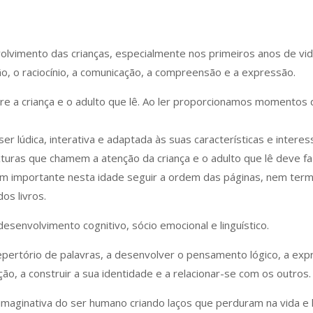
olvimento das crianças, especialmente nos primeiros anos de vid
ção, o raciocínio, a comunicação, a compreensão e a expressão.
ntre a criança e o adulto que lê. Ao ler proporcionamos momentos
er lúdica, interativa e adaptada às suas características e interes
exturas que chamem a atenção da criança e o adulto que lê deve 
m importante nesta idade seguir a ordem das páginas, nem termin
os livros.
esenvolvimento cognitivo, sócio emocional e linguístico.
 repertório de palavras, a desenvolver o pensamento lógico, a exp
ção, a construir a sua identidade e a relacionar-se com os outros.
 e imaginativa do ser humano criando laços que perduram na vida e