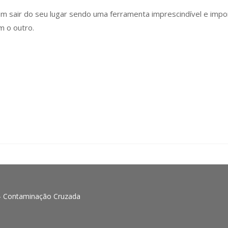
sem sair do seu lugar sendo uma ferramenta imprescindível e imp
m o outro.
 – Contaminação Cruzada