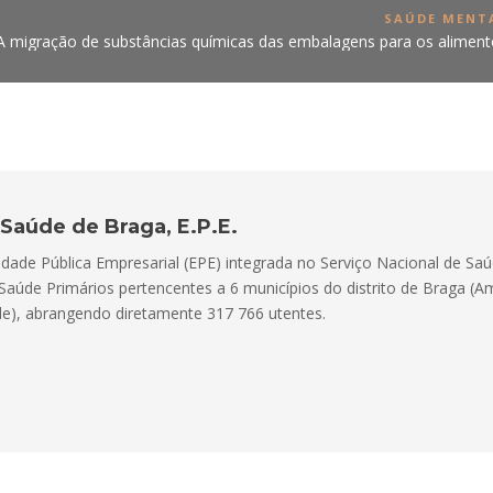
SAÚDE MENT
A migração de substâncias químicas das embalagens para os aliment
Saúde de Braga, E.P.E.
dade Pública Empresarial (EPE) integrada no Serviço Nacional de Saúd
Saúde Primários pertencentes a 6 municípios do distrito de Braga (
rde), abrangendo diretamente 317 766 utentes.