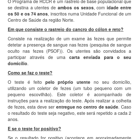
O Programa de RCCR é um rastreio de base populacional que
se destina a utentes de
ambos os sexos
, com
idade entre
os 50 e os 74 anos
, inscritos numa Unidade Funcional de um
Centro de Saúde da região Norte.
Em que consiste o rastreio do cancro do cólon e reto?
Consiste na realização de um exame às fezes que permite
detetar a presença de sangue nas fezes (pesquisa de sangue
oculto nas fezes (PSOF)). Os utentes são convidados a
participar através de uma
carta enviada para o seu
domicílio
.
Como se faz o teste?
O teste é feito
pelo próprio utente
no seu domicílio,
utilizando um coletor de fezes (um tubo pequeno com um
pequeno escovilhão). Este coletor é acompanhado de
instruções para a realização do teste. Após realizar a colheita
de fezes, esta deve ser
entregue no centro de saúde
. Caso
o resultado do teste seja negativo, este será repetido a cada 2
anos.
E se o teste for positivo?
Se o resultado for positivo (acontece em aproximadamente