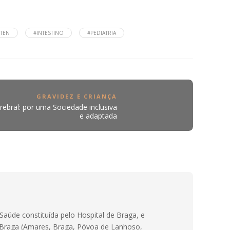
TEN
#INTESTINO
#PEDIATRIA
GRAVIDEZ E CRIANÇA
erebral: por uma Sociedade inclusiva
e adaptada
Saúde constituída pelo Hospital de Braga, e
e Braga (Amares, Braga, Póvoa de Lanhoso,