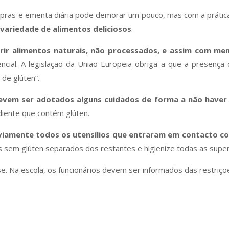
mpras e ementa diária pode demorar um pouco, mas com a prática, 
variedade de alimentos deliciosos
.
rir alimentos naturais, não processados, e assim com me
ncial. A legislação da União Europeia obriga a que a presença 
de glúten”.
devem ser adotados alguns cuidados de forma a não haver
diente que contém glúten.
viamente todos os utensílios que entraram em contacto c
s sem glúten separados dos restantes e higienize todas as supe
. Na escola, os funcionários devem ser informados das restriçõe