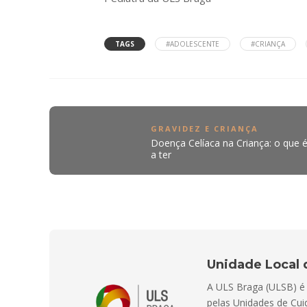
TAGS
#ADOLESCENTE
#CRIANÇA
GRAVIDEZ E CRIANÇA
Doença Celíaca na Criança: o que é
a ter
Unidade Local 
A ULS Braga (ULSB) é E
pelas Unidades de Cui