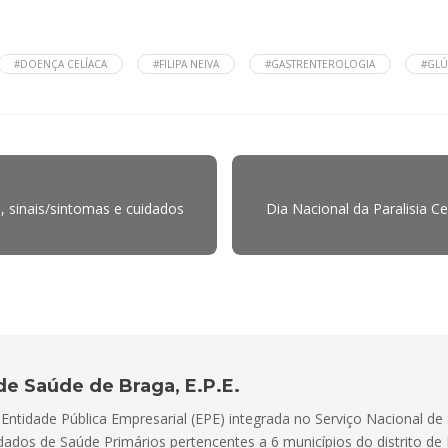
#DOENÇA CELÍACA
#FILIPA NEIVA
#GASTRENTEROLOGIA
#GLÚ
, sinais/sintomas e cuidados
Dia Nacional da Paralisia C
de Saúde de Braga, E.P.E.
ntidade Pública Empresarial (EPE) integrada no Serviço Nacional de 
dados de Saúde Primários pertencentes a 6 municípios do distrito d