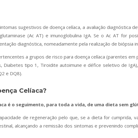
ntomas sugestivos de doença celíaca, a avaliação diagnóstica deve
glutaminase (Ac AT) e imunoglobulina IgA. Se o Ac AT for pos
entação diagnóstica, nomeadamente pela realização de biópsia int
tencentes a grupos de risco para doença celíaca (parentes em pri
 Diabetes tipo 1, Tiroidite autoimune e défice seletivo de Ig
Q2 e DQ8).
oença Celíaca?
ca é o seguimento, para toda a vida, de uma dieta sem glú
apacidade de regeneração pelo que, se a dieta for cumprida, va
stinal, alcançando a remissão dos sintomas e prevenindo compl