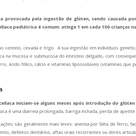
ca provocada pela ingestão de glúten, sendo causada p
líaca pediátrica é comum: atinge 1 em cada 100 crianças n
no centeio, cevada e trigo. A sua ingestão em indivíduos gene
ica na mucosa e submucosa do intestino delgado, com consequent
ro, ácido fólico, cálcio e vitaminas lipossolúveis (vitaminas qu
a
elíaca iniciam-se alguns meses após introdução do glúten
ca é uma diarreia prolongada, barriga inchada, perda de apetite e
ações são geralmente mais leves: anemia por falta de ferro, fad
nto, defeitos dentários, aftas orais recorrentes ou dores articul