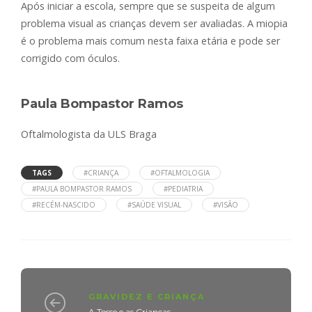
Após iniciar a escola, sempre que se suspeita de algum
problema visual as crianças devem ser avaliadas. A miopia
é o problema mais comum nesta faixa etária e pode ser
corrigido com óculos.
Paula Bompastor Ramos
Oftalmologista da ULS Braga
TAGS
#CRIANÇA
#OFTALMOLOGIA
#PAULA BOMPASTOR RAMOS
#PEDIATRIA
#RECÉM-NASCIDO
#SAÚDE VISUAL
#VISÃO
GRAVIDEZ E CRIANÇA
A Tosse e as Crianças