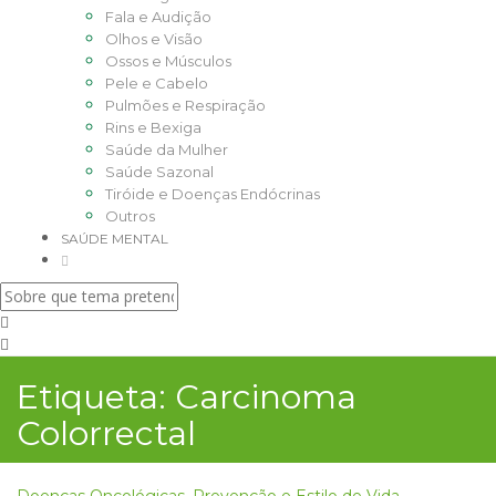
Fala e Audição
Olhos e Visão
Ossos e Músculos
Pele e Cabelo
Pulmões e Respiração
Rins e Bexiga
Saúde da Mulher
Saúde Sazonal
Tiróide e Doenças Endócrinas
Outros
SAÚDE MENTAL
Etiqueta:
Carcinoma
Colorrectal
Doenças Oncológicas
,
Prevenção e Estilo de Vida