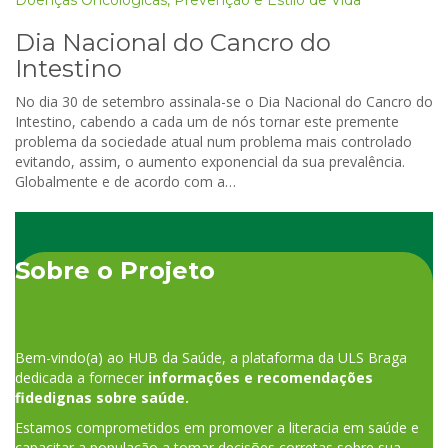
Dia Nacional do Cancro do
Intestino
No dia 30 de setembro assinala-se o Dia Nacional do Cancro do
Intestino, cabendo a cada um de nós tornar este premente
problema da sociedade atual num problema mais controlado
evitando, assim, o aumento exponencial da sua prevalência.
Globalmente e de acordo com a…
Sobre o Projeto
Bem-vindo(a) ao HUB da Saúde, a plataforma da ULS Braga
dedicada a fornecer
informações e recomendações
fidedignas sobre saúde.
Estamos comprometidos em promover a literacia em saúde e
capacitar a população a tomar decisões corretas sobre sua