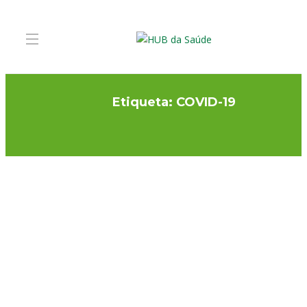
Etiqueta:
COVID-19
GRAVIDEZ E CRIANÇA
Confinamento e
Aprendizagens em casa: o
impacto na Saúde Infantil
A brincadeira é essencial na infância, tendo as atividades lúdicas um pa
muito importante no desenvolvimento, assim como nas aprendizagens. 