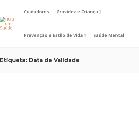
Cuidadores
Gravidez e Criança
Prevenção e Estilo de Vida
Saúde Mental
Etiqueta:
Data de Validade
OUTROS
,
PREVENÇÃO E
ESTILO DE VIDA
Conserva
ção de
medica