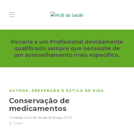
Recorra a um Profissional devidamente
qualificado sempre que necessite de
um aconselhamento mais específico.
OUTROS
,
PREVENÇÃO E ESTILO DE VIDA
Conservação de
medicamentos
Unidade Local de Saúde de Braga, E.P.E.
2 min