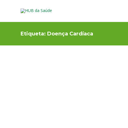
Etiqueta:
Doença Cardíaca
CORAÇÃO E CIRCULAÇÃO
,
PREVENÇÃO E ESTIL
DE VIDA
Dia Mundial do Coração
No dia 29 de setembro, assinala-se mais um Dia Mundial
do Coração por iniciativa da “World Heart Federation”,
federação mundial que lidera a luta contra a doença
cardíaca e o acidente vascular cerebral, e que reúne a
força de sociedades e fundações de cardiologia, de…