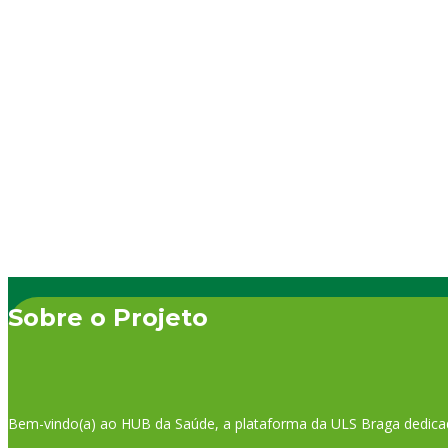
uma doença e que tem consequências em todos os
Fisi
aspetos da nossa vida, então…
têm 
cons
des
Sobre o Projeto
Bem-vindo(a) ao HUB da Saúde, a plataforma da ULS Braga dedica