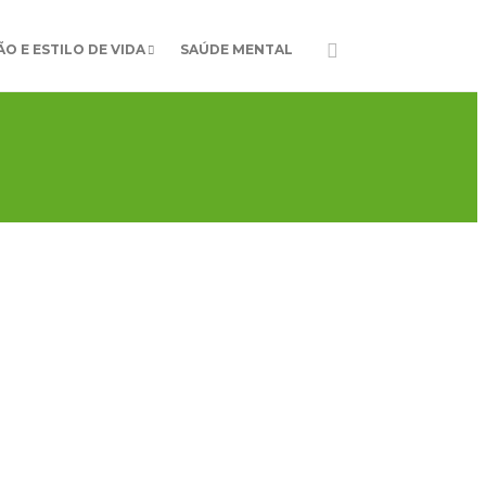
O E ESTILO DE VIDA
SAÚDE MENTAL
Z E CRIANÇA
ratégias utilizadas
 minimizar a Dor da
nça
as diferem na forma como respondem a eventos