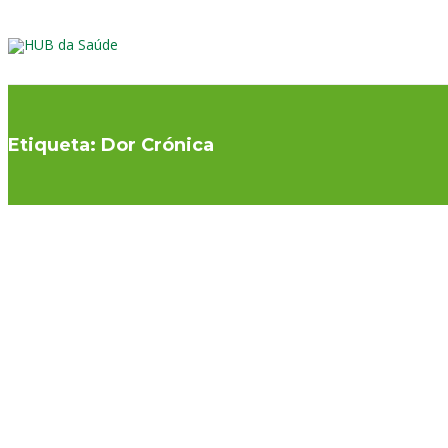
Etiqueta:
Dor Crónica
OSS
OUTROS
,
PREVENÇÃO E ESTILO DE VIDA
VID
Dor no idoso
Di
A dor é a principal razão pela qual procuramos os
Em 1
cuidados de saúde. Se compreendermos que a dor que se
(Wor
instala e perdura ao longo do tempo (a dor crónica) é
desi