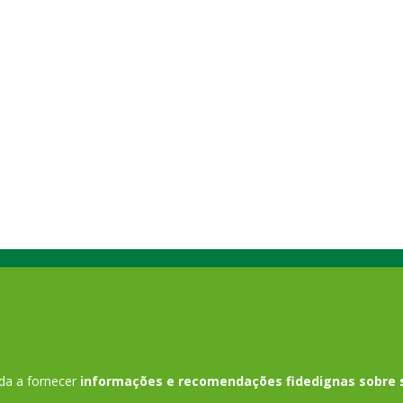
dolorosos
oterapia. Neste dia fisioterapeutas em todo o mundo
ansiedade.
a oportunidade para aumentarem a
potencial,
ciencialização sobre a profissão. Os fisioterapeutas
envolvend
envolvem…
por isso u
da a fornecer
informações e recomendações fidedignas sobre 