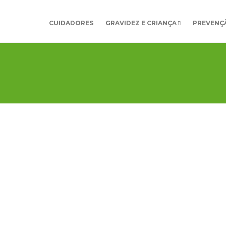
CUIDADORES
GRAVIDEZ E CRIANÇA
PREVENÇÃ
OS E MÚSCULOS
,
PREVENÇÃO E ESTILO DE
GRAVIDE
A
7 Est
a Mundial da Fisioterapia
para
Cria
996, a Confederação Internacional de Fisioterapia
ld Confederation for Physical Therapy- WCPT)
As crianç
gnou o dia 8 de setembro como o Dia Mundial da