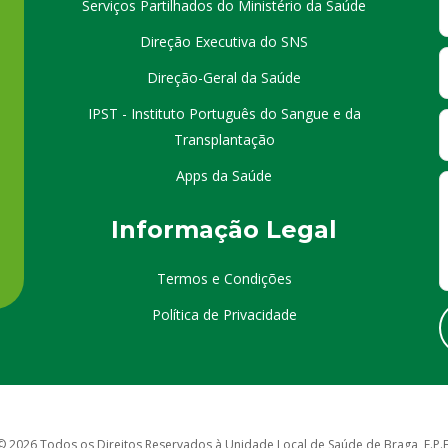
Serviços Partilhados do Ministério da Saúde
Direção Executiva do SNS
Direção-Geral da Saúde
IPST - Instituto Português do Sangue e da
Transplantação
Apps da Saúde
I
nformação
Le
gal
Termos e Condições
Política de Privacidade
© 2026 Todos os Direitos Reservados à Unidade Local de Saúde de Braga, E.P.E