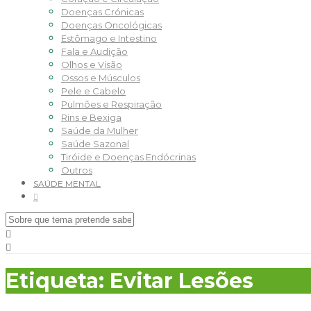
Doenças Crónicas
Doenças Oncológicas
Estômago e Intestino
Fala e Audição
Olhos e Visão
Ossos e Músculos
Pele e Cabelo
Pulmões e Respiração
Rins e Bexiga
Saúde da Mulher
Saúde Sazonal
Tiróide e Doenças Endócrinas
Outros
SAÚDE MENTAL
Etiqueta:
Evitar Lesões