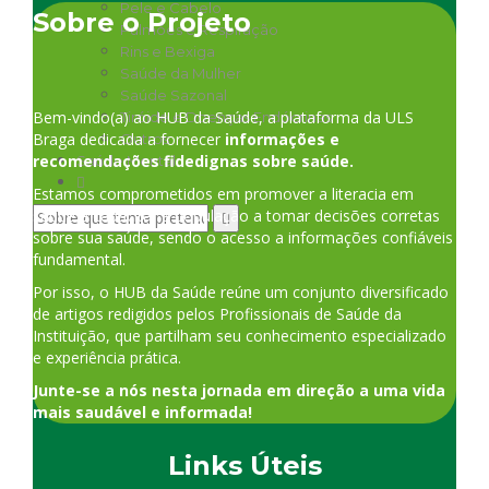
Pele e Cabelo
Sobre o Projeto
Pulmões e Respiração
Rins e Bexiga
Saúde da Mulher
Saúde Sazonal
Bem-vindo(a) ao HUB da Saúde, a plataforma da ULS
Tiróide e Doenças Endócrinas
Braga dedicada a fornecer
informações e
Outros
recomendações fidedignas sobre saúde.
Saúde Mental
Estamos comprometidos em promover a literacia em
saúde e capacitar a população a tomar decisões corretas
sobre sua saúde, sendo o acesso a informações confiáveis
fundamental.
Por isso, o HUB da Saúde reúne um conjunto diversificado
de artigos redigidos pelos Profissionais de Saúde da
Instituição, que partilham seu conhecimento especializado
e experiência prática.
Junte-se a nós nesta jornada em direção a uma vida
mais saudável e informada!
Links Úteis