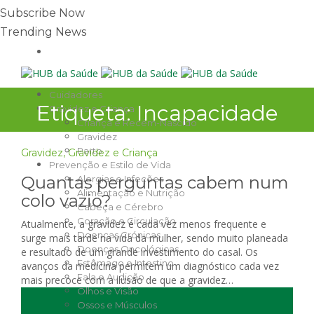
Subscribe Now
Trending News
Cuidadores
Etiqueta:
Incapacidade
Gravidez e Criança
Criança e Recém-Nascido
Gravidez
Parto
Gravidez
,
Gravidez e Criança
Prevenção e Estilo de Vida
Quantas perguntas cabem num
Alergias e Infeções
Alimentação e Nutrição
colo vazio?
Cabeça e Cérebro
Coração e Circulação
Atualmente, a gravidez é cada vez menos frequente e
Doenças Crónicas
surge mais tarde na vida da mulher, sendo muito planeada
Doenças Oncológicas
e resultado de um grande investimento do casal. Os
Estômago e Intestino
avanços da medicina permitem um diagnóstico cada vez
Fala e Audição
mais precoce com a ilusão de que a gravidez…
Olhos e Visão
Ossos e Músculos