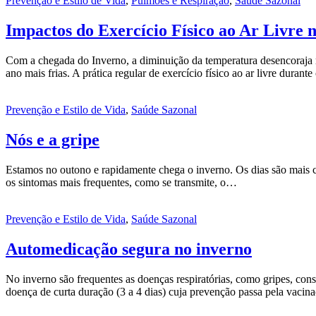
Prevenção e Estilo de Vida
,
Pulmões e Respiração
,
Saúde Sazonal
Impactos do Exercício Físico ao Ar Livre 
Com a chegada do Inverno, a diminuição da temperatura desencoraja mui
ano mais frias. A prática regular de exercício físico ao ar livre duran
Prevenção e Estilo de Vida
,
Saúde Sazonal
Nós e a gripe
Estamos no outono e rapidamente chega o inverno. Os dias são mais curt
os sintomas mais frequentes, como se transmite, o…
Prevenção e Estilo de Vida
,
Saúde Sazonal
Automedicação segura no inverno
No inverno são frequentes as doenças respiratórias, como gripes, cons
doença de curta duração (3 a 4 dias) cuja prevenção passa pela vaci