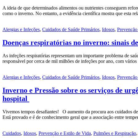
A ideia de que determinados alimentos ou nutrientes conseguem reforç
como o inverno. No entanto, a evidência científica mostra que esta r
Alergias e Infeções
,
Cuidados de Saúde Primários
,
Idosos
,
Prevenção 
Doenças respiratórias no inverno: sinais d
As infeções respiratórias representam um importante problema de saúd
responsável por cerca de mil milhões de infeções por ano, com vário
Alergias e Infeções
,
Cuidados de Saúde Primários
,
Idosos
,
Prevenção 
Inverno e Pressão sobre os serviços de urg
hospital
Vivemos tempos desafiantes! O aumento da procura aos cuidados de saú
Está provado e é de conhecimento geral que a associação entre tempe
Cuidados
,
Idosos
,
Prevenção e Estilo de Vida
,
Pulmões e Respiração