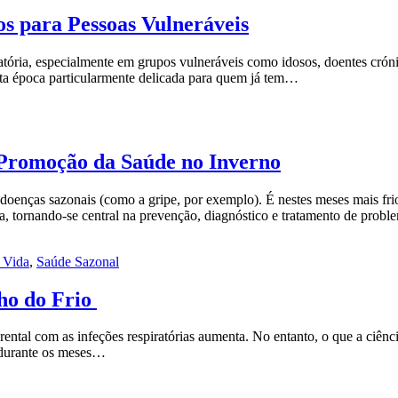
os para Pessoas Vulneráveis
ória, especialmente em grupos vulneráveis como idosos, doentes crónic
sta época particularmente delicada para quem já tem…
 Promoção da Saúde no Inverno
doenças sazonais (como a gripe, por exemplo). É nestes meses mais fri
a, tornando-se central na prevenção, diagnóstico e tratamento de prob
e Vida
,
Saúde Sazonal
ho do Frio
ental com as infeções respiratórias aumenta. No entanto, o que a ciênc
e durante os meses…