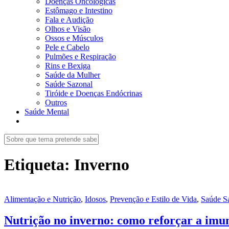
Doenças Oncológicas
Estômago e Intestino
Fala e Audição
Olhos e Visão
Ossos e Músculos
Pele e Cabelo
Pulmões e Respiração
Rins e Bexiga
Saúde da Mulher
Saúde Sazonal
Tiróide e Doenças Endócrinas
Outros
Saúde Mental
Etiqueta:
Inverno
Alimentação e Nutrição
,
Idosos
,
Prevenção e Estilo de Vida
,
Saúde S
Nutrição no inverno: como reforçar a imu