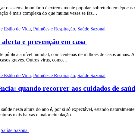
ar o sistema imunitário é extremamente popular, sobretudo em épocas de
elação é mais complexa do que muitas vezes se faz…
e Estilo de Vida
,
Pulmões e Respiração
,
Saúde Sazonal
e alerta e prevenção em casa
e pública a nível mundial, com centenas de milhões de casos anuais. A g
s casos graves. Outros vírus, como…
e Estilo de Vida
,
Pulmões e Respiração
,
Saúde Sazonal
ência: quando recorrer aos cuidados de saú
de nesta altura do ano é, por si só expectável, estando naturalmente 
raturas mais baixas e maior circulação…
,
Saúde Sazonal