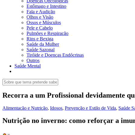
Doenças Oncológicas
Estômago e Intestino
Fala e Audição
Olhos e Visão
Ossos e Músculos
Pele e Cabelo
Pulmões e Respiração
Rins e Bexiga
Saúde da Mulher
Saúde Sazonal
Tiróide e Doenças Endócrinas
Outros
Saúde Mental
Recorra a um Profissional devidamente qua
Alimentação e Nutrição
,
Idosos
,
Prevenção e Estilo de Vida
,
Saúde S
Nutrição no inverno: como reforçar a imu