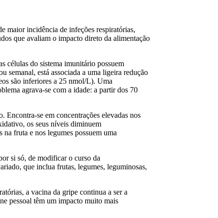
 maior incidência de infeções respiratórias,
tudos que avaliam o impacto direto da alimentação
as células do sistema imunitário possuem
ou semanal, está associada a uma ligeira redução
neos são inferiores a 25 nmol/L). Uma
oblema agrava-se com a idade: a partir dos 70
o. Encontra-se em concentrações elevadas nos
xidativo, os seus níveis diminuem
tes na fruta e nos legumes possuem uma
or si só, de modificar o curso da
ariado, que inclua frutas, legumes, leguminosas,
tórias, a vacina da gripe continua a ser a
iene pessoal têm um impacto muito mais