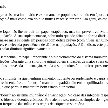
ar o sistema imunitário é extremamente popular, sobretudo em épocas de
lação é mais complexa do que muitas vezes se faz crer. Em geral, os es
e logo, não lhe atribuir um papel terapêutico, mas sim preventivo. Muit
egulação. A sua suplementação, sobretudo quando feita de forma diária 
torna-se mais evidente em pessoas com défice prévio (com níveis sanguí
s, é a elevada prevalência de défice na população. Além disso, este pr
 solar diminui significativamente.
desempenha um papel importante no funcionamento do sistema imunitári
nfeções. Durante uma síndrome gripal ou em situações de maior stress o
tidos através da alimentação. Ainda assim, muitos fitoquímicos presen
o simplista, já que nenhum alimento, nutriente ou suplemento é capaz, p
e realmente faz a diferença é manter um padrão alimentar equilibrado e v
s, e que permita manter um bom estado nutricional.
oost” ao sistema imunitário é a vacinação. No caso das infeções respira
mo idosos e doentes crónicos. Para além disso, medidas simples de hig
frequente das mãos e as regras de etiqueta respiratória.