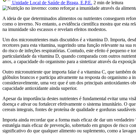
Unidade Local de Saúde de Braga, E.P.E.
2 min
de leitura
A ideia de que determinados alimentos ou nutrientes conseguem reforç
como o inverno. No entanto, a evidência científica mostra que esta re
na imunidade são escassos e revelam efeitos modestos.
Um dos micronutrientes mais discutidos é a vitamina D. Importa, desd
recetores para esta vitamina, sugerindo uma função relevante na sua r
do risco de infeções respiratórias. Contudo, este efeito é pequeno e 
particularidade da vitamina D, quando comparada com outros nutriente
anos, a capacidade do organismo para a sintetizar através da exposição
Outro micronutriente que importa falar é a vitamina C, que também 
glóbulos brancos e participa ativamente na resposta do organismo a i
consideravelmente, uma vez que é um dos principais antioxidantes ob
capacidade antioxidante ainda superior.
Apesar da importância destes nutrientes é fundamental evitar uma visã
doença e ativar ou fortalecer efetivamente o sistema imunitário. O qu
cereais integrais, fontes de proteína de qualidade e gorduras saudávei
Importa ainda recordar que a forma mais eficaz de dar um verdadeiro “b
estratégia mais eficaz de prevenção, sobretudo em grupos de risco co
significativo do que qualquer alimento ou suplemento, como a lavagem 