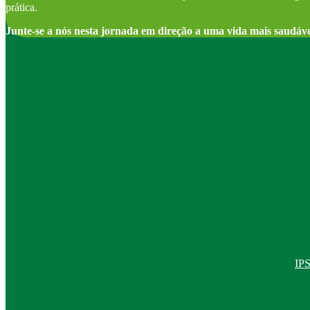
prática.
Junte-se a nós nesta jornada em direção a uma vida mais saudáv
IPS