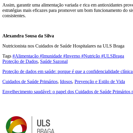
Assim, garantir uma alimentação variada e rica em antioxidantes proven
estratégias mais eficazes para promover um bom funcionamento do sis
consistentes.
Alexandra Sousa da Silva
Nutricionista
nos Cuidados de Saúde Hospitalares
na ULS Braga
Tags
#Alimentação
#Imunidade
#Inverno
#Nutrição
#ULSBraga
Proteção de Dados
,
Saúde Sazonal
Proteção de dados em saúde: porque é que a confidencialidade clínic
Cuidados de Saúde Primários
,
Idosos
,
Prevenção e Estilo de Vida
Envelhecimento saudável: o papel dos Cuidados de Saúde Primários