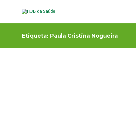
Etiqueta:
Paula Cristina Nogueira
OSSOS E MÚSCULOS
,
PREVENÇÃO E ESTILO DE
VIDA
Atividade física saiba como
evitar lesões
A atividade física deve ser iniciada o mais precocemente
possível e não existe idade para o seu término. A
atividade física deve ser regular para assim ter um papel
fundamental na prevenção e controlo das doenças