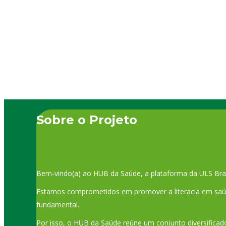
crónicas, melhorar a performance da pessoa para poder
chegar…
Sobre o Projeto
Bem-vindo(a) ao HUB da Saúde, a plataforma da ULS Bra
Estamos comprometidos em promover a literacia em saúde
fundamental.
Por isso, o HUB da Saúde reúne um conjunto diversificado