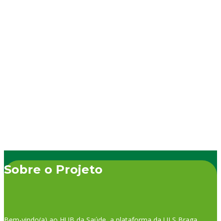
intolerâncias
alimentares mais
frequentes. Ocorre
em cerca de um
terço da população
portuguesa. A
lactose é o principal
açúcar presente no…
Sobre o Projeto
Bem-vindo(a) ao HUB da Saúde, a plataforma da ULS Braga