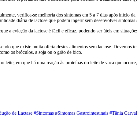
almente, verifica-se melhoria dos sintomas em 5 a 7 dias após início da
ntidade diária de lactose que podem ingerir sem desenvolver sintomas s
que a evicção da lactose é fácil e eficaz, podendo ser úteis em situaç
, sendo que existe muita oferta destes alimentos sem lactose. Devemos 
como os bróculos, a soja ou o grão de bico.
a ao leite, em que há uma reação às proteínas do leite de vaca que ocorr
dução de Lactase
#Sintomas
#Sintomas Gastrointestinais
#Tãnia Carva