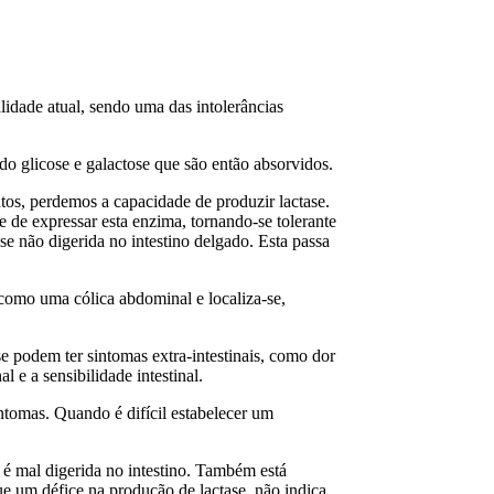
lidade atual, sendo uma das intolerâncias
ndo glicose e galactose que são então absorvidos.
tos, perdemos a capacidade de produzir lactase.
de expressar esta enzima, tornando-se tolerante
 não digerida no intestino delgado. Esta passa
 como uma cólica abdominal e localiza-se,
e podem ter sintomas extra-intestinais, como dor
l e a sensibilidade intestinal.
intomas. Quando é difícil estabelecer um
 é mal digerida no intestino. Também está
que um défice na produção de lactase, não indica,