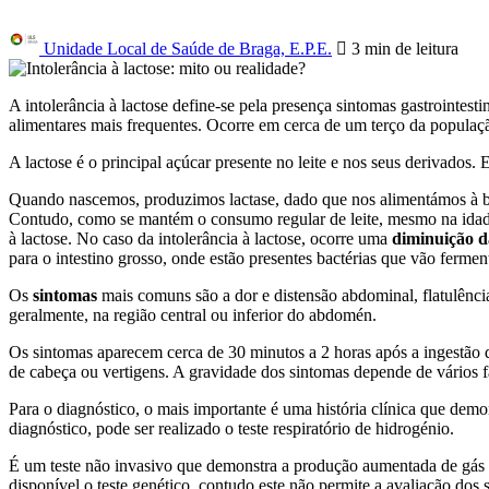
Unidade Local de Saúde de Braga, E.P.E.
3 min
de leitura
A intolerância à lactose define-se pela presença sintomas gastrointes
alimentares mais frequentes. Ocorre em cerca de um terço da populaç
A lactose é o principal açúcar presente no leite e nos seus derivados.
Quando nascemos, produzimos lactase, dado que nos alimentámos à bas
Contudo, como se mantém o consumo regular de leite, mesmo na idade
à lactose. No caso da intolerância à lactose, ocorre uma
diminuição d
para o intestino grosso, onde estão presentes bactérias que vão fermen
Os
sintomas
mais comuns são a dor e distensão abdominal, flatulênci
geralmente, na região central ou inferior do abdomén.
Os sintomas aparecem cerca de 30 minutos a 2 horas após a ingestão d
de cabeça ou vertigens. A gravidade dos sintomas depende de vários fato
Para o diagnóstico, o mais importante é uma história clínica que demo
diagnóstico, pode ser realizado o teste respiratório de hidrogénio.
É um teste não invasivo que demonstra a produção aumentada de gás hi
disponível o teste genético, contudo este não permite a avaliação dos 