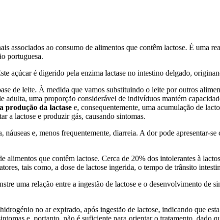
tinais associados ao consumo de alimentos que contêm lactose. É uma rea
ão portuguesa.
 Este açúcar é digerido pela enzima lactase no intestino delgado, origina
e de leite. À medida que vamos substituindo o leite por outros alimen
 adulta, uma proporção considerável de indivíduos mantém capacidade 
a produção da lactase
e, consequentemente, uma acumulação de lactose
tar a lactose e produzir gás, causando sintomas.
a, náuseas e, menos frequentemente, diarreia. A dor pode apresentar-se
e alimentos que contêm lactose. Cerca de 20% dos intolerantes à lactos
res, tais como, a dose de lactose ingerida, o tempo de trânsito intestina
nstre uma relação entre a ingestão de lactose e o desenvolvimento de s
drogénio no ar expirado, após ingestão de lactose, indicando que esta
sintomas e, portanto, não é suficiente para orientar o tratamento, dado 