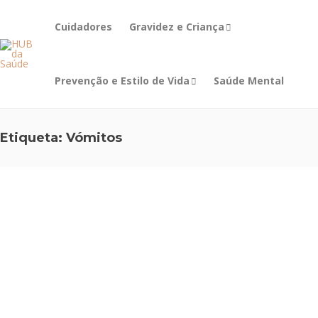
Cuidadores
Gravidez e Criança
Prevenção e Estilo de Vida
Saúde Mental
Etiqueta:
Vómitos
ALIMENTAÇÃO E
NUTRIÇÃO
,
PREVENÇÃO E
ESTILO DE VIDA
Intoxicaç
ão
Alimenta