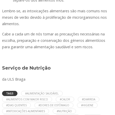
separe-os dos alimentos frios.
Lembre-se, as intoxicações alimentares são mais comuns nos
meses de verão devido à proliferação de microrganismos nos
alimentos.
Cabe a cada um de nós tomar as precauções necessárias na
escolha, preparação e conservação dos géneros alimentícios
para garantir uma alimentação saudável e sem riscos.
Serviço de Nutrição
da ULS Braga
TAGS
#ALIMENTAÇÃO SAUDÁVEL
#ALIMENTOS COM MAIOR RISCO
#CALOR
#DIARREIA
#DIAS QUENTES
#DORES DE ESTÔMAGO
#HIGIENE
#INTOXICAÇÕES ALIMENTARES
#NUTRIÇÃO