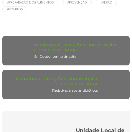
#PREPARAÇÃO DOS ALIMENTOS
#PREVENÇÃO
#VERÃO
#VÓMITOS
ALERGIAS E INFEÇÕES
,
PREVENÇÃO
E ESTILO DE VIDA
Sr. Doutor tenho sinusite
ALERGIAS E INFEÇÕES
,
PREVENÇÃO
E ESTILO DE VIDA
Resistência aos antibióticos
Unidade Local de