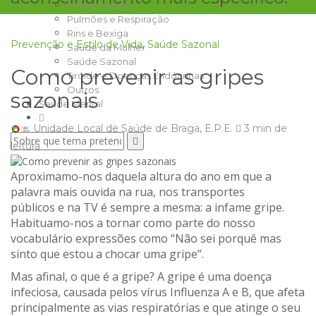
Pele e Cabelo
Pulmões e Respiração
Rins e Bexiga
Prevenção e Estilo de Vida
,
Saúde Sazonal
Saúde da Mulher
Saúde Sazonal
Como prevenir as gripes
Tiróide e Doenças Endócrinas
Outros
sazonais
Saúde Mental
Unidade Local de Saúde de Braga, E.P.E.
3 min
de
leitura
Aproximamo-nos daquela altura do ano em que a
palavra mais ouvida na rua, nos transportes
públicos
e
na TV é sempre a mesma: a infame
gripe
.
Habituamo-nos a tornar como parte do nosso
vocabulário expressões como “Não sei
porquê
mas
sinto que estou a chocar uma gripe”.
Mas afinal, o que é a gripe
? A gripe é uma doença
infeciosa, causada pelos vírus Influenza A e B, que afeta
principalmente as vias respiratórias e
que
atinge o seu