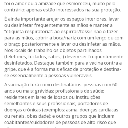
foi o amor ou a amizade que esmoreceu
,
muito pelo
contrário: apenas estão interessados na sua proteção.
É ainda importante arejar os espaços interiores, lavar
ou desinfetar frequentemente as mãos e manter a
“
etiqueta respiratória
”
: ao espirrar/tossir não o fazer
para as mãos,
cobrir a boca/nariz com um lenço ou com
o braço
posteriormente
e
lavar ou desinfetar as mãos
.
Nos
locais de trabalho
os objetos partilhados
(telefones, teclados,
ratos,..
) devem
ser frequentemente
desinfetad
os.
Destaque também para a
vacina contra a
gripe
, que é a forma mais eficaz de proteção e destina-
se essencialmente a pessoas vulneráveis.
A vacinaç
ão
terá
como destinatários: pessoas com 60
anos ou mais; grávidas; profissionais de saúde;
residentes em lares de idosos ou instituições
semelhantes e seus profissionais
;
portadores de
doenças crónicas (
exemplos:
asma, doenças cardíacas
ou renais, obesidade
); e outros grupos que incluem
coabitantes
/
cuidadores de pessoas de alto risco que