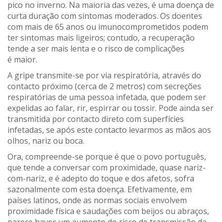
pico no inverno. Na maioria das vezes, é uma doença de
curta duração com sintomas moderados. Os doentes
com mais de 65 anos ou
imunocomprometidos
podem
ter sintomas mais ligeiros; contudo, a recuperação
tende a ser mais lenta e o risco de complicações
é
maior.
A
gripe transmite-se por via respiratória, através do
contacto próximo (cerca de 2 metros) com secreções
respiratórias de uma pessoa infetada
, que podem
ser
expelidas ao falar, rir, espirrar
ou
tossir. Pode ainda ser
transmitida por contacto direto com superfícies
infetadas, se
após este contacto
l
evarmos as mãos aos
olhos, nariz ou boca.
Ora
, compreende-se
porque é que o povo português,
que
tende a
conversa
r
com proximidade
,
quase
nariz-
com-nariz
,
e
é adepto do toque e dos afetos, sofra
sazonalmente com esta doença. Efetivamente, em
países latinos, onde as normas sociais envolvem
proximidade física e saudações com beijos ou abraços,
parece haver um aumento do risco de transmissão da