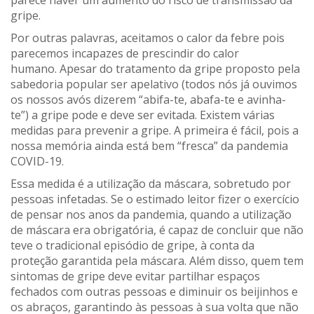
gripe.
Por outras palavras, aceitamos o calor da febre pois
parecemos incapazes de prescindir do calor
human
o.
Apesar do tratamento da gripe proposto pela
sabedoria
popular
ser apelativo
(
todos nós já ouvimos
os nossos avós dizerem “
abifa-te
, abafa-te e avinha-
te
”
)
a gripe
pode e deve ser evitada
. Existem várias
medidas para prevenir a gripe. A primeira é fácil, pois a
nossa memória ainda está bem “fresca” da pandemia
COVID-19.
Essa medida é a
utilização da máscara
, sobretudo por
pessoas infetadas. Se o estimado leitor fizer o exercício
de pensar nos anos
da pandemia
, quando a utilização
de máscara era obrigatória, é capaz de concluir que não
teve o tradicional episódio de gripe, à conta da
proteção garantida pela máscara. Além disso, quem tem
sintomas de gripe deve evitar partilhar espaços
fechados com outras pessoas e diminuir os beijinhos e
os abraços, garantindo às pessoas à sua volta que não