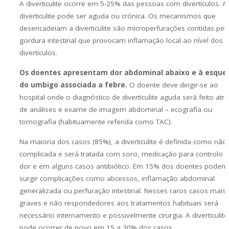
A diverticulite ocorre em 5-25% das pessoas com divertículos. A
diverticulite pode ser aguda ou crónica. Os mecanismos que
desencadeiam a diverticulite são microperfurações contidas pel
gordura intestinal que provocam inflamação local ao nível dos
divertículos.
Os doentes apresentam dor abdominal abaixo e à esque
do umbigo associada a febre.
O doente deve dirigir-se ao
hospital onde o diagnóstico de diverticulite aguda será feito atr
de análises e exame de imagem abdominal – ecografia ou
tomografia (habituamente referida como TAC).
Na maioria dos casos (85%), a diverticulite é definida como não
complicada e será tratada com soro, medicação para controlo 
dor e em alguns casos antibiótico. Em 15% dos doentes podem
surgir complicações como abcessos, inflamação abdominal
generalizada ou perfuração intestinal. Nesses raros casos mais
graves e não respondedores aos tratamentos habituais será
necessário internamento e possivelmente cirurgia. A diverticulite
pode ocorrer de novo em 15 a 30% dos casos.