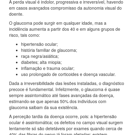
A perda visual é indolor, progressiva e irreversível, havendo
em casos avançados compromisso da autonomia visual do
doente.
O glaucoma pode surgir em qualquer idade, mas a
incidência aumenta a partir dos 40 e em alguns grupos de
risco, tais como:
hipertensão ocular;
história familiar de glaucoma;
raça negra/asiática;
diabetes; alta miopia;
inflamação e trauma ocular;
uso prolongado de corticoides e doença vascular.
Dada a irreversibilidade das lesões instaladas, o diagnóstico
precoce é fundamental. Infelizmente, o glaucoma é quase
sempre assintomático até fases avançadas da doença,
estimando-se que apenas 50% dos indivíduos com
glaucoma saibam da sua existência.
A perceção tardia da doença ocorre, pois: a hipertensão
ocular é assintomática; os defeitos no campo visual surgem
lentamente só são detetáveis por exames quando cerca de
40% das fibras do nervo já foram afetadas; existem