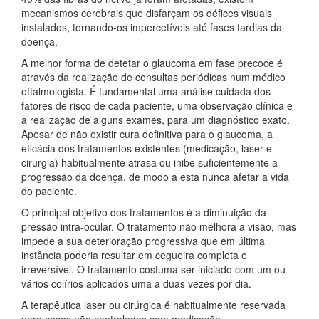
mecanismos cerebrais que disfarçam os défices visuais
instalados, tornando-os impercetíveis até fases tardias da
doença.
A melhor forma de detetar o glaucoma em fase precoce é
através da realização de consultas periódicas num médico
oftalmologista. É fundamental uma análise cuidada dos
fatores de risco de cada paciente, uma observação clínica e
a realização de alguns exames, para um diagnóstico exato.
Apesar de não existir cura definitiva para o glaucoma, a
eficácia dos tratamentos existentes (medicação, laser e
cirurgia) habitualmente atrasa ou inibe suficientemente a
progressão da doença, de modo a esta nunca afetar a vida
do paciente.
O principal objetivo dos tratamentos é a diminuição da
pressão intra-ocular. O tratamento não melhora a visão, mas
impede a sua deterioração progressiva que em última
instância poderia resultar em cegueira completa e
irreversível. O tratamento costuma ser iniciado com um ou
vários colírios aplicados uma a duas vezes por dia.
A terapêutica laser ou cirúrgica é habitualmente reservada
para casos não controlados com medicação.