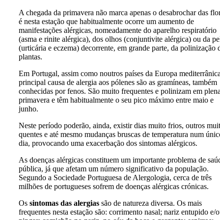
A chegada da primavera não marca apenas o desabrochar das flor
é nesta estação que habitualmente ocorre um aumento de
manifestações alérgicas, nomeadamente do aparelho respiratório
(asma e rinite alérgica), dos olhos (conjuntivite alérgica) ou da pe
(urticária e eczema) decorrente, em grande parte, da polinização 
plantas.
Em Portugal, assim como noutros países da Europa mediterrânica
principal causa de alergia aos pólenes são as gramíneas, também
conhecidas por fenos. São muito frequentes e polinizam em plen
primavera e têm habitualmente o seu pico máximo entre maio e
junho.
Neste período poderão, ainda, existir dias muito frios, outros mui
quentes e até mesmo mudanças bruscas de temperatura num únic
dia, provocando uma exacerbação dos sintomas alérgicos.
As doenças alérgicas constituem um importante problema de saú
pública, já que afetam um número significativo da população.
Segundo a Sociedade Portuguesa de Alergologia, cerca de três
milhões de portugueses sofrem de doenças alérgicas crónicas.
Os
sintomas das alergias
são de natureza diversa. Os mais
frequentes nesta estação são: corrimento nasal; nariz entupido e/o