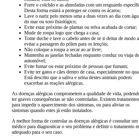
Forre o colchão e as almofadas com um resguardo específi
Desta forma estará a proteger-se contra os ácaros;
Lave o nariz pelo menos uma a duas vezes ao dia com águ
do mar ou soro fisiológico;
Evite estar próximo de plantas ou relva acabada de cortar;
Mude de roupa logo que chega a casa;
Tome duche e lave o cabelo antes de se ir deitar de modo a
evitar a passagem do pólen para os lençóis;
Não coloque a roupa a secar ao ar livre;
Mantenha as janelas fechadas enquanto conduz ou viaja d
automóvel;
Evite fumar ou estar próximo de pessoas que fumam;
Evite ter gatos e cães dentro de casa, especialmente no qua
Está descrito que a saliva e urina destes animais podem
exacerbar as reações alérgicas.
As doenças alérgicas comprometem a qualidade de vida, podend
ter graves consequências se não controladas. Existem tratamento
para impedir o aparecimento dos sintomas, ou para aliviar os
sintomas quando estes já estão instalados.
A melhor forma de controlar as doenças alérgicas é consultar um
médico para diagnosticar o seu problema e definir o tratamento m
adequado para o seu caso.