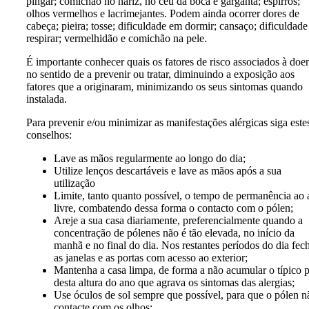
pingar; comichão no nariz, no céu da boca e garganta; espirros;
olhos vermelhos e lacrimejantes. Podem ainda ocorrer dores de
cabeça; pieira; tosse; dificuldade em dormir; cansaço; dificuldad
respirar; vermelhidão e comichão na pele.
É importante conhecer quais os fatores de risco associados à doe
no sentido de a prevenir ou tratar, diminuindo a exposição aos
fatores que a originaram, minimizando os seus sintomas quando
instalada.
Para prevenir e/ou minimizar as manifestações alérgicas siga este
conselhos:
Lave as mãos regularmente ao longo do dia;
Utilize lenços descartáveis e lave as mãos após a sua
utilização
Limite, tanto quanto possível, o tempo de permanência ao 
livre, combatendo dessa forma o contacto com o pólen;
Areje a sua casa diariamente, preferencialmente quando a
concentração de pólenes não é tão elevada, no início da
manhã e no final do dia. Nos restantes períodos do dia fec
as janelas e as portas com acesso ao exterior;
Mantenha a casa limpa, de forma a não acumular o típico 
desta altura do ano que agrava os sintomas das alergias;
Use óculos de sol sempre que possível, para que o pólen n
contacte com os olhos;