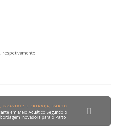
a, respetivamente
Z
,
GRAVIDEZ E CRIANÇA
,
PARTO
stante em Meio Aquático Segundo o
bordagem Inovadora para o Parto