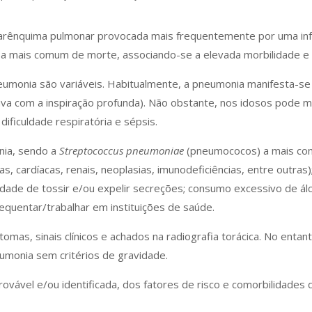
rênquima pulmonar provocada mais frequentemente por uma infeç
osa mais comum de morte, associando-se a elevada morbilidade 
neumonia são variáveis. Habitualmente, a pneumonia manifesta-se
ava com a inspiração profunda). Não obstante, nos idosos pode 
dificuldade respiratória e sépsis.
nia, sendo a
Streptococcus pneumoniae
(pneumococos) a mais com
s, cardíacas, renais, neoplasias, imunodeficiências, entre outras); 
ade de tossir e/ou expelir secreções; consumo excessivo de álco
requentar/trabalhar em instituições de saúde.
mas, sinais clínicos e achados na radiografia torácica. No entanto
monia sem critérios de gravidade.
ovável e/ou identificada, dos fatores de risco e comorbilidades 