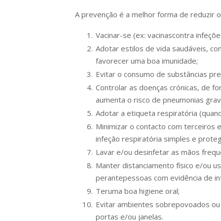
A prevenção é a melhor forma de reduzir o 
Vacinar-se (ex: vacinascontra infeçõ
Adotar estilos de vida saudáveis, co
favorecer uma boa imunidade;
Evitar o consumo de substâncias prej
Controlar as doenças crónicas, de fo
aumenta o risco de pneumonias grave
Adotar a etiqueta respiratória (quan
Minimizar o contacto com terceiros 
infeção respiratória simples e prote
Lavar e/ou desinfetar as mãos freq
Manter distanciamento físico e/ou u
perante
pessoas com evidência de inf
Teruma boa higiene oral;
Evitar ambientes sobrepovoados ou p
portas e/ou janelas.