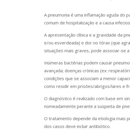
A pneumonia é uma inflamação aguda do pa
comum de hospitalização e a causa infeci
A apresentação clínica e a gravidade da p
e/ou esverdeada) e dor no tórax (que agr
situações mais graves, pode associar-se a 
Inúmeras bactérias podem causar pneumo
avançada; doenças crónicas (ex: respiratória
condições que se associam a menor capacid
como residir em prisões/abrigos/lares e f
O diagnóstico é realizado com base em sinto
nomeadamente perante a suspeita de pneu
O tratamento depende da etiologia mais pr
dos casos deve incluir antibiótico.