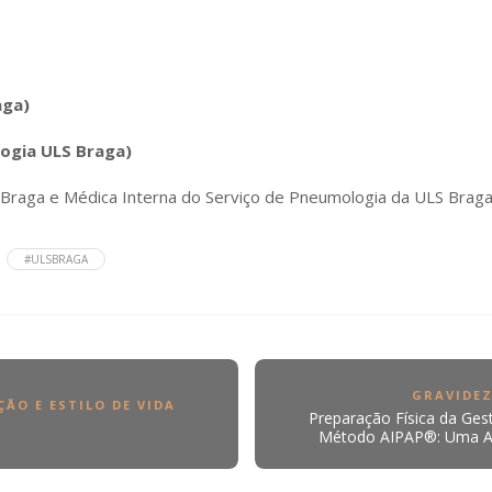
aga)
logia ULS Braga)
Braga e Médica Interna do Serviço de Pneumologia da ULS Brag
#ULSBRAGA
GRAVIDE
ÇÃO E ESTILO DE VIDA
Preparação Física da Ge
Método AIPAP®: Uma A