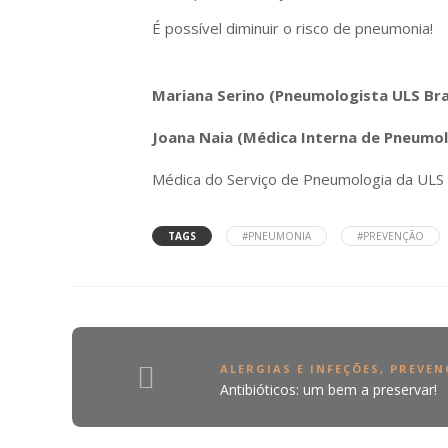
É possível diminuir o risco de pneumonia!
Mariana Serino (Pneumologista ULS Br
Joana Naia (Médica Interna de Pneumo
Médica do Serviço de Pneumologia da ULS 
TAGS
#PNEUMONIA
#PREVENÇÃO
ALERGIAS E INFEÇÕES
,
PREVEN
Antibióticos: um bem a preservar!