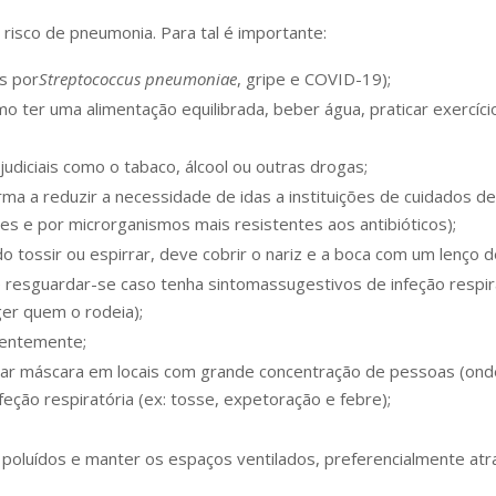
risco de pneumonia. Para tal é importante:
es por
Streptococcus pneumoniae
, gripe e COVID-19);
mo ter uma alimentação equilibrada, beber água, praticar exercíci
udiciais como o tabaco, álcool ou outras drogas;
rma a reduzir a necessidade de idas a instituições de cuidados d
s e por microrganismos mais resistentes aos antibióticos);
do tossir ou espirrar, deve cobrir o nariz e a boca com um lenço 
e resguardar-se caso tenha sintomassugestivos de infeção respira
ger quem o rodeia);
uentemente;
sar máscara em locais com grande concentração de pessoas (onde
eção respiratória (ex: tosse, expetoração e febre);
oluídos e manter os espaços ventilados, preferencialmente atra