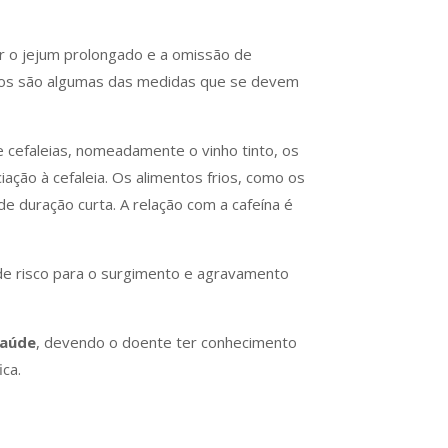
r o jejum prolongado e a omissão de
ésicos são algumas das medidas que se devem
 cefaleias, nomeadamente o vinho tinto, os
ação à cefaleia. Os alimentos frios, como os
 duração curta. A relação com a cafeína é
 de risco para o surgimento e agravamento
saúde
, devendo o doente ter conhecimento
ica.