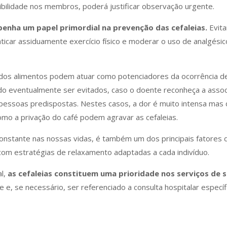
nsibilidade nos membros, poderá justificar observação urgente.
penha um papel primordial na prevenção das cefaleias.
Evita
praticar assiduamente exercício físico e moderar o uso de analg
dos alimentos podem atuar como potenciadores da ocorrência de
ndo eventualmente ser evitados, caso o doente reconheça a associ
ssoas predispostas. Nestes casos, a dor é muito intensa mas de
mo a privação do café podem agravar as cefaleias.
constante nas nossas vidas, é também um dos principais fatores
com estratégias de relaxamento adaptadas a cada indivíduo.
al,
as cefaleias constituem uma prioridade nos serviços de 
e, se necessário, ser referenciado a consulta hospitalar específ