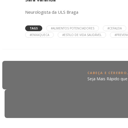
Neurologista da ULS Braga
TAGS
#ALIMENTOS POTENCIADORES
#CEFALEIA
#ENXAQUECA
#ESTILO DE VIDA SAUDÁVEL
#PREVEN
CABEÇA E CÉREBRO
Seja Mais Rápido qu