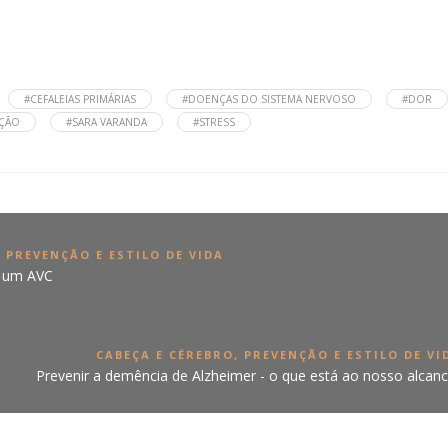
#CEFALEIAS PRIMÁRIAS
#DOENÇAS DO SISTEMA NERVOSO
#DOR
ÇÃO
#SARA VARANDA
#STRESS
,
PREVENÇÃO E ESTILO DE VIDA
e um AVC
CABEÇA E CÉREBRO
,
PREVENÇÃO E ESTILO DE VI
Prevenir a demência de Alzheimer - o que está ao nosso alcan