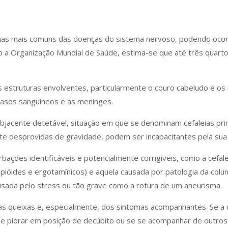
tomas mais comuns das doenças do sistema nervoso, podendo ocorr
o a Organização Mundial de Saúde, estima-se que até três quart
s estruturas envolventes, particularmente o couro cabeludo e o
asos sanguíneos e as meninges.
jacente detetável, situação em que se denominam cefaleias prim
e desprovidas de gravidade, podem ser incapacitantes pela sua 
rbações identificáveis e potencialmente corrigíveis, como a cefa
 opióides e ergotamínicos) e aquela causada por patologia da colu
ausada pelo stress ou tão grave como a rotura de um aneurisma.
das queixas e, especialmente, dos sintomas acompanhantes. Se a ce
, se piorar em posição de decúbito ou se se acompanhar de outros