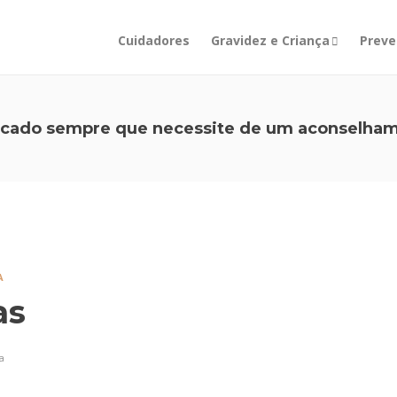
Cuidadores
Gravidez e Criança
Preve
ficado sempre que necessite de um aconselham
A
as
a