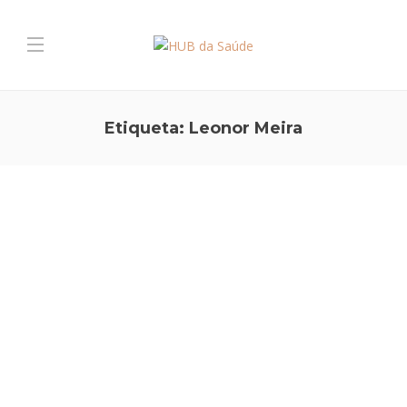
Etiqueta:
Leonor Meira
PREVENÇÃO E ESTILO DE VIDA
,
SAÚDE SAZONAL
Calor e o impacto no sono
Com a chegada do Verão e das noites quentes, é frequente sentir
mais dificuldade em adormecer e em manter um sono tranquilo. Na
verdade, a temperatura ambiente é um dos principais factores que
influenciam o sono. Vamos perceber porquê. O nosso organismo
está sujeito a…