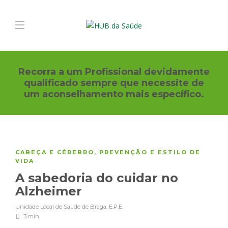
Recorra a um Profissional devidamente
qualificado sempre que necessite de
um aconselhamento mais específico.
CABEÇA E CÉREBRO
,
PREVENÇÃO E ESTILO DE
VIDA
A sabedoria do cuidar no
Alzheimer
Unidade Local de Saúde de Braga, E.P.E.
3 min