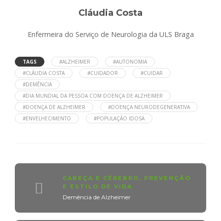
Cláudia Costa
Enfermeira do Serviço de Neurologia da ULS Braga
TAGS
#ALZHEIMER
#AUTONOMIA
#CLÁUDIA COSTA
#CUIDADOR
#CUIDAR
#DEMÊNCIA
#DIA MUNDIAL DA PESSOA COM DOENÇA DE ALZHEIMER
#DOENÇA DE ALZHEIMER
#DOENÇA NEURODEGENERATIVA
#ENVELHECIMENTO
#POPULAÇÃO IDOSA
CABEÇA E CÉREBRO
,
PREVENÇÃO
E ESTILO DE VIDA
Demência de Alzheimer