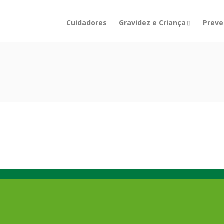
Cuidadores
Gravidez e Criança
Preve
PROTEÇÃO DE DADOS
,
SAÚDE SAZONAL
Proteção de dados em saúde:
porque é que a
confidencialidade clínica é um
pilar da confiança no SNS